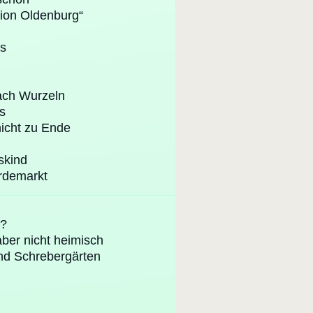
ation Oldenburg“
is
ach Wurzeln
s
nicht zu Ende
skind
rdemarkt
g?
ber nicht heimisch
nd Schrebergärten