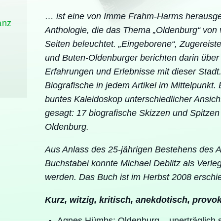
… ist eine von Imme Frahm-Harms herausg
anz
Anthologie, die das Thema „Oldenburg“ von
Seiten beleuchtet. „Eingeborene“, Zugereist
und Buten-Oldenburger berichten darin über
Erfahrungen und Erlebnisse mit dieser Stadt
Biografische in jedem Artikel im Mittelpunkt. 
buntes Kaleidoskop unterschiedlicher Ansic
gesagt: 17 biografische Skizzen und Spitzen
Oldenburg.
Aus Anlass des 25-jährigen Bestehens des A
Buchstabei konnte Michael Deblitz als Verl
werden. Das Buch ist im Herbst 2008 erschi
Kurz, witzig, kritisch, anekdotisch, provoka
Agnes Hümbs: Oldenburg – unerträglich 