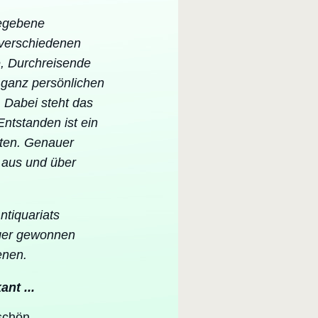
egebene
 verschiedenen
e, Durchreisende
 ganz persönlichen
. Dabei steht das
Entstanden ist ein
hten. Genauer
 aus und über
ntiquariats
eger gewonnen
enen.
nt ...
schön