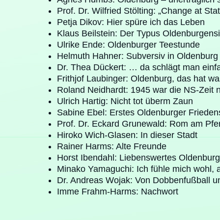
Prof. Dr. Wilfried Stölting: „Change at St
Petja Dikov: Hier spüre ich das Leben
Klaus Beilstein: Der Typus Oldenburgens
Ulrike Ende: Oldenburger Teestunde
Helmuth Hahner: Subversiv in Oldenburg
Dr. Thea Dückert: … da schlägt man einf
Frithjof Laubinger: Oldenburg, das hat wa
Roland Neidhardt: 1945 war die NS-Zeit 
Ulrich Hartig: Nicht tot überm Zaun
Sabine Ebel: Erstes Oldenburger Frieden
Prof. Dr. Eckard Grunewald: Rom am Pfe
Hiroko Wich-Glasen: In dieser Stadt
Rainer Harms: Alte Freunde
Horst Ibendahl: Liebenswertes Oldenbur
Minako Yamaguchi: Ich fühle mich wohl, a
Dr. Andreas Wojak: Von Dobbenfußball u
Imme Frahm-Harms: Nachwort